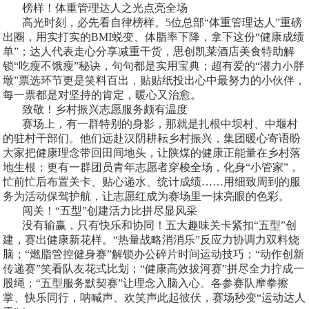
榜样！体重管理达人之光点亮全场
高光时刻，必先看自律榜样。5位总部“体重管理达人”重磅
出圈，用实打实的BMI蜕变、体脂率下降，拿下这份“健康成绩
单”；达人代表走心分享减重干货，思创凯莱酒店美食特助解
锁“吃瘦不饿瘦”秘诀，句句都是实用宝典；超有爱的“潜力小胖
墩”票选环节更是笑料百出，贴贴纸投出心中最努力的小伙伴，
每一票都是对坚持的肯定，暖心又治愈。
致敬！乡村振兴志愿服务颇有温度
赛场上，有一群特别的身影，那就是扎根中坝村、中堰村
的驻村干部们。他们远赴汉阴耕耘乡村振兴，集团暖心寄语盼
大家把健康理念带回田间地头，让陕煤的健康正能量在乡村落
地生根；更有一群团员青年志愿者穿梭全场，化身“小管家”，
忙前忙后布置关卡、贴心递水、统计成绩……用细致周到的服
务为活动保驾护航，让志愿红成为赛场里一抹亮眼的色彩。
闯关！“五型”创建活力比拼尽显风采
没有输赢，只有快乐和协同！五大趣味关卡紧扣“五型”创
建，赛出健康新花样。“热量战略消消乐”反应力协调力双料烧
脑；“燃脂管控健身赛”解锁办公碎片时间运动技巧；“动作创新
传递赛”笑看队友花式比划；“健康高效拔河赛”拼尽全力拧成一
股绳；“五型服务默契赛”让理念入脑入心。各参赛队摩拳擦
掌、快乐同行，呐喊声、欢笑声此起彼伏，赛场秒变“运动达人