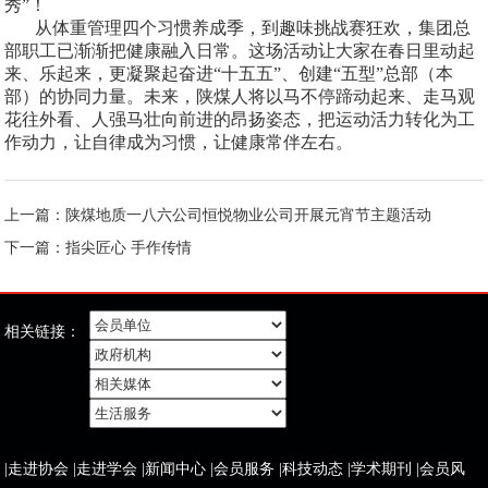
秀”！
从体重管理四个习惯养成季，到趣味挑战赛狂欢，集团总
部职工已渐渐把健康融入日常。这场活动让大家在春日里动起
来、乐起来，更凝聚起奋进“十五五”、创建“五型”总部（本
部）的协同力量。未来，陕煤人将以马不停蹄动起来、走马观
花往外看、人强马壮向前进的昂扬姿态，把运动活力转化为工
作动力，让自律成为习惯，让健康常伴左右。
上一篇：
陕煤地质一八六公司恒悦物业公司开展元宵节主题活动
下一篇：
指尖匠心 手作传情
相关链接：
|
走进协会
|
走进学会
|
新闻中心
|
会员服务
|
科技动态
|
学术期刊
|
会员风