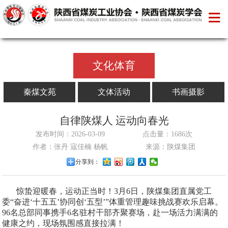
文化体育
秦煤文苑
文体活动
书画摄影
自律陕煤人 运动向春光
发布时间：2026-03-09
点击量：1686次
作者：张丹 寇佳楠 杨帆
来源：陕煤集团
分享到：
惊蛰迎暖春，运动正当时！3月6日，陕煤集团直属党工
委“奋进‘十五五’协同创‘五型’”体重管理趣味挑战赛欢乐启幕。
96名总部同事携手6名驻村干部齐聚赛场，赴一场活力满满的
健康之约，现场氛围感直接拉满！