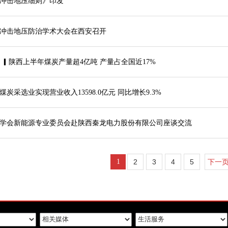
冲击地压细则》印发
冲击地压防治学术大会在西安召开
 ▎陕西上半年煤炭产量超4亿吨 产量占全国近17%
炭采选业实现营业收入13598.0亿元 同比增长9.3%
学会新能源专业委员会赴陕西秦龙电力股份有限公司座谈交流
1
2
3
4
5
下一